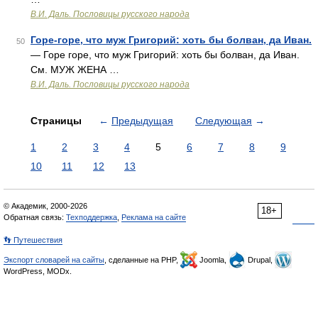
В.И. Даль. Пословицы русского народа
Горе-горе, что муж Григорий: хоть бы болван, да Иван.
50
— Горе горе, что муж Григорий: хоть бы болван, да Иван.
См. МУЖ ЖЕНА …
В.И. Даль. Пословицы русского народа
Страницы
←
Предыдущая
Следующая
→
1
2
3
4
5
6
7
8
9
10
11
12
13
© Академик, 2000-2026
18+
Обратная связь:
Техподдержка
,
Реклама на сайте
👣 Путешествия
Экспорт словарей на сайты
, сделанные на PHP,
Joomla,
Drupal,
WordPress, MODx.