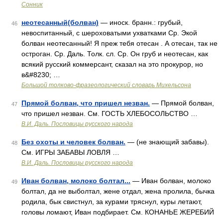
Сонник
неотесанный(болван)
— иноск. бранн.: грубый,
46
невоспитанный, с шероховатыми ухватками Ср. Экой
болван неотесанный! Я преж тебя отесан . А отесан, так не
остроган. Ср. Даль. Толк. сл. Ср. Он груб и неотесан, как
всякий русский коммерсант, сказал на это прокурор, но
в&#8230; …
Большой толково-фразеологический словарь Михельсона
Прямой болван, что пришел незван.
— Прямой болван,
47
что пришел незван. См. ГОСТЬ ХЛЕБОСОЛЬСТВО …
В.И. Даль. Пословицы русского народа
Без охоты и человек болван.
— (не знающий забавы).
48
См. ИГРЫ ЗАБАВЫ ЛОВЛЯ …
В.И. Даль. Пословицы русского народа
Иван болван, молоко болтал...
— Иван болван, молоко
49
болтал, да не выболтал, жене отдал, жена пролила, бычка
родила, бык свистнул, за курами тряснул, куры летают,
головы ломают, Иван подбирает. См. КОНАНЬЕ ЖЕРЕБИЙ
…